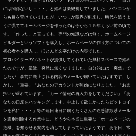
ーネットという聞き慣れないワードが世の中に広がっても、「自分
には関係ないし・・・」と始めは楽観視していました。パソコンか
らも目を背けていましたが、いつしか限界が到来し、時代を追うよ
うに慌ててホームページを作ったのは今から１５年くらい前の頃で
す。「作った」と言っても、専門の知識などは無く、ホームページ
ビルダーというソフトを購入し、ホームページの作り方についての
初心者本を購入し、ほとんど文字だけの内容でした。
プロバイダーのソネットが提供してくれていた無料スペースで始め
たのですが、最近、突然に無くなりました。自分的には「突然」で
したが、事前に廃止される内容のメールが届いていたはずです。し
かし、「重要」「あなたのアカウントが無効になりました」「お支
払いが遅れています」「カード情報の再入力をしてください」「あ
なたの口座をハッキングします。中止して欲しかったらビットコイ
ンを私に・・・」等の連日連日に届くたくさんの迷惑詐欺系メール
を選別削除する作業中に、どうやら本当に重要な「ホームページの
危機」を知らせる案内を消してしまっていたようです。ある日、常