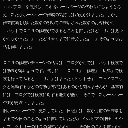
amebaブログを選択し、これをホームページの代わりにしようと考
え、新たなホームページ作成の気持ちは消えかけました。しかし、
作業依頼を頂いた数名の初めてご来店された数名のお客様から
「ネットでＧＴＲの修理ができるところを探したけど、リオは見つ
からなかった。」「たどり着くまでに苦労したよ！」そのようなお
話を伺いました。
・・・・・・・・・・・・・・・・
ＧＴＲの修理やチューンの話等は、ブログからでは、ネット検索で
は効果が薄いようです。試しに、「ＧＴＲ」「修理」「広島」で検
索を行ってみると、「リオ」はまったくヒットせず、フェイスブッ
クと連動するなどの有効な方法はあるのかも知れませんが、基本的
には、ブログでは検索に対する能力が低く、そこで、新ホームペー
ジ案が再浮上しました。
旧ホームページで、更新していた「日記」は、数か月前の出来事を
まるで今日のことのように書いていたため、シルビアの神様、ヤシ
オファクトリーの社長の岡村さんから、「その日のことを書くから