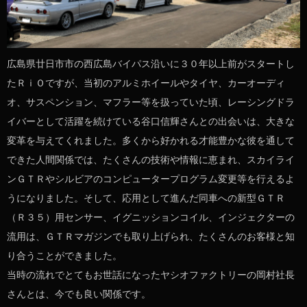
広島県廿日市市の西広島バイパス沿いに３０年以上前がスタートし
たＲｉＯですが、当初のアルミホイールやタイヤ、カーオーディ
オ、サスペンション、マフラー等を扱っていた頃、レーシングドラ
イバーとして活躍を続けている谷口信輝さんとの出会いは、大きな
変革を与えてくれました。多くから好かれる才能豊かな彼を通して
できた人間関係では、たくさんの技術や情報に恵まれ、スカイライ
ンＧＴＲやシルビアのコンピュータープログラム変更等を行えるよ
うになりました。そして、応用として進んだ同車への新型ＧＴＲ
（Ｒ３５）用センサー、イグニッションコイル、インジェクターの
流用は、ＧＴＲマガジンでも取り上げられ、たくさんのお客様と知
り合うことができました。
当時の流れでとてもお世話になったヤシオファクトリーの岡村社長
さんとは、今でも良い関係です。