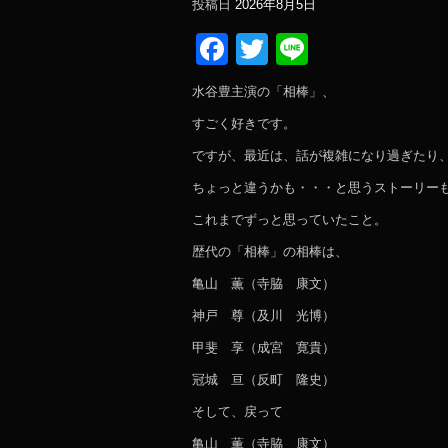
投稿日
2026年8月5日
Facebook
Twitter
Line
水谷豊主演の「相棒」、
すごく好きです。
ですが、最近は、話が複雑になり過ぎたり
ちょっと違うかも・・・と思うストーリー
これまでずっと思っていたこと。
歴代の「相棒」の相棒は、
亀山 薫（寺脇 康文）
神戸 尊（及川 光博）
甲斐 享（成宮 寛貴）
冠城 亘（反町 隆史）
そして、戻って
亀山 薫（寺脇 康文）