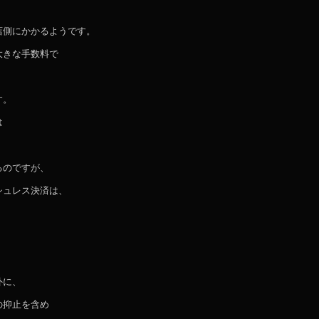
店側にかかるようです。
大きな手数料で
す。
は
、
るのですが、
シュレス決済は、
外に、
の抑止を含め