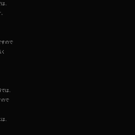
では、
す。
ですので
低く
済では、
すので
には、