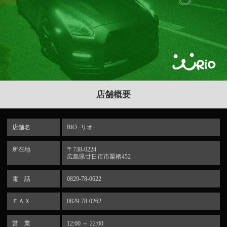
店舗概要
店舗名
RiO -リオ-
所在地
〒738-0224
広島県廿日市市栗栖452
電 話
0829-78-0622
ＦＡＸ
0829-78-0262
営 業
12:00 ～ 22:00