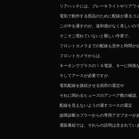
リアハッチには、ブレーキライトやリアワ
電気で動作する部品のために配線が通るゴ
この中を通すのが、違和感がなく美しいの
そこそこ慣れていないと難しい作業で、
フロントカメラまでの配線も意外と時間が
フロントカメラからは、
キーオンでプラスのＩＧ電源、キーに関係
そしてアースが必要ですが、
電気配線を接続させる箇所の選定や
それに関わるヒューズのアンペア数の確認
配線を見えないようの通すコースの選定
故障診断カプラーからの専用アダプターが
通販番組では、それらの説明は含まれてい