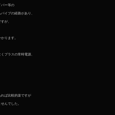
イパー等の
ムパイプの経路があり、
ですが、
かかります。
なくプラスの常時電源、
、
あれば比較的楽ですが
ませんでした。