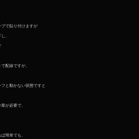
ープで貼り付けますが
下し、
で
まで配線ですが、
ーフと動かない状態ですと
作業が必要で、
れば簡単でも、