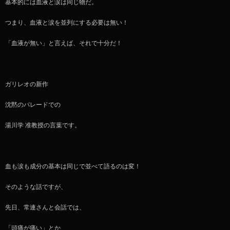
基本的には血液と涙は同じ物だ。
つまり、血液と涙を並列にする必要は無い！
「血液が無い」と言えば、それで十分だ！
ガリレオの新作
沈黙のパレードでの
湯川学 准教授の言葉です。
血も涙も成分の基本は同じで並べて語るのは変！
そのような話ですが、
先日、常連さんと会話では、
「頭痛が痛い」とか