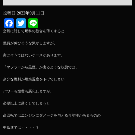
投稿日
2022年9月11日
Facebook
Twitter
Line
空気に対して燃料の割合を薄くすると
燃費が伸びそうな気がしますが、
実はそうではないケースがあります。
「マフラーから黒煙」が出るような状態では、
余分な燃料が燃焼温度を下げてしまい
パワーも燃費も悪化しますが、
必要以上に薄くしてしまうと
高回転ではエンジンにダメージを与える可能性があるものの
中低速では・・・・？