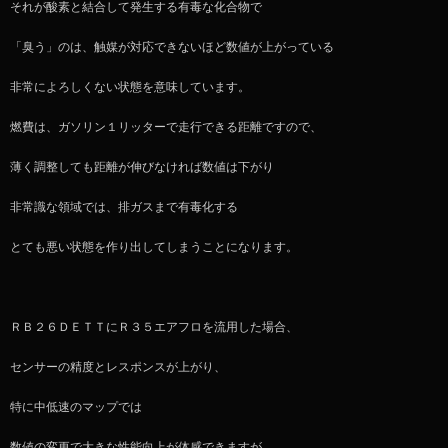
それが酸素と結合して発生する有毒な化合物で
「臭う」のは、触媒が対応できないほど数値が上がっている
非常によろしくない状態を意味しています。
燃費は、ガソリン１リッターで走行できる距離ですので、
薄く調整しても距離が伸びなければ数値は下がり
非常識な領域では、排ガスまで有毒化する
とても悪い状態を作り出してしまうことになります。
ＲＢ２６ＤＥＴＴにＲ３５エアフロを流用した場合、
センサーの精度とレスポンスが上がり、
特に中低速のマップでは
数値の変更で大きな性能向上が体感できますが、