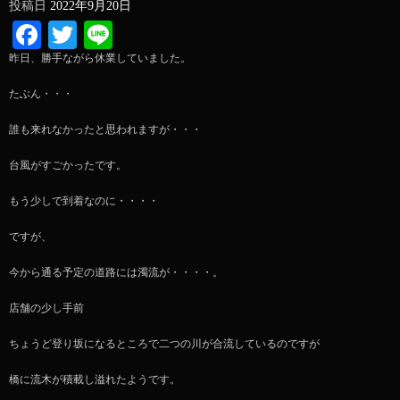
投稿日
2022年9月20日
Facebook
Twitter
Line
昨日、勝手ながら休業していました。
たぶん・・・
誰も来れなかったと思われますが・・・
台風がすごかったです。
もう少しで到着なのに・・・・
ですが、
今から通る予定の道路には濁流が・・・・。
店舗の少し手前
ちょうど登り坂になるところで二つの川が合流しているのですが
橋に流木が積載し溢れたようです。