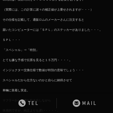
（実際には、この計算に諸々の補正値が上乗せされますが・・・）
その仕様を記載して、通販ロムのメーカーさんに注文すると
届いたコンピューターには「ＳＰＬ」のステッカーがありました・・・。
ＳＰＬ・・・
「スペシャル」⇒「特別」
とても嫌な予感で伝票を見ると１５万円・・・・。
インジェクター交換仕様で数値が特別の意味でしょう・・・
スペシャルだから仕方ないのかと自らに納得させて
車輛に装着し実走。
マフラーから黒煙を吐き出しながら
体感的ですが、純正よりも遅い・・・・。