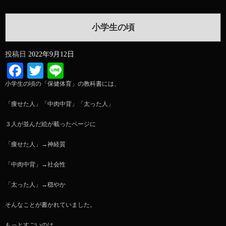
小学生の頃
投稿日
2022年9月12日
Facebook
Twitter
Line
小学生の頃の「保健体育」の教科書には、
「痩せた人」「中肉中背」「太った人」
３人が並んだ絵が載ったページに
「痩せた人」→神経質
「中肉中背」→社会性
「太った人」→穏やか
そんなことが書かれていました。
もっとすごいのは、