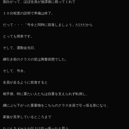
面白がって、ほぼ全員が放課後に残ってくれて
１０分程度の説明で準備は終了。
だって・・・「号令と同時に前進しましょう」だけだから
とっても簡単です。
そして、運動会当日、
綱引き前のクラスの皆は興奮状態でした。
そして、号令。
全員が走るように前進すると
相手側、特に重たい人たちは自重を支えられず転倒し、
綱にぶら下がった重量物をこちらのクラス全員で引っ張る形になり、
家族が見学しているところまで
たぶん５メートル以上は引っ張ったと思う。