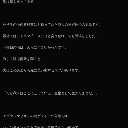
馬は草を食べてゐる
小学生の頃の教科書にも載っていた詩人の三好達治の文章です。
最近では、ドラマ「ミステリと言う勿れ」でも登場しました。
一昨日の雨は、久々にすごいかったです。
激しく降る雨音を聞くと、
実はこの詩よりも先に思い出すセリフがあります。
「だが我々はここに立っている。生物として生きたままだ。」
エヴァンゲリオンの碇ゲンドウの言葉です。
セカンドインパクトで生命が存在できない南極で