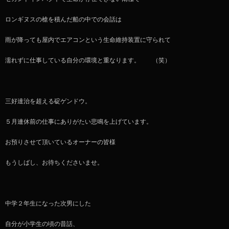
ロンギヌスの槍を積んだ船の中での会話は
雨が降っても屋内でエアコンという生命維持装置に守られて
濡れずに仕事している自分の環境と重なります。 （笑）
三好達治を超える碇ゲンドウ。
５月連休前の仕事にありがたい悲鳴を上げています。
お預りさせて頂いているオーナーの皆様
もうしばし、お待ちくださいませ。
中学２年生になった次男にした
自分が小学生の頃の昔話、