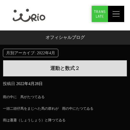
オフィシャルブログ
月別アーカイブ:
2022年4月
運動と数式２
投稿日
2022年4月28日
雨の中に 馬がたつてゐる
一頭二頭仔馬をまじへた馬の群れが 雨の中にたつてゐる
雨は蕭蕭（しょうしょう）と降つてゐる