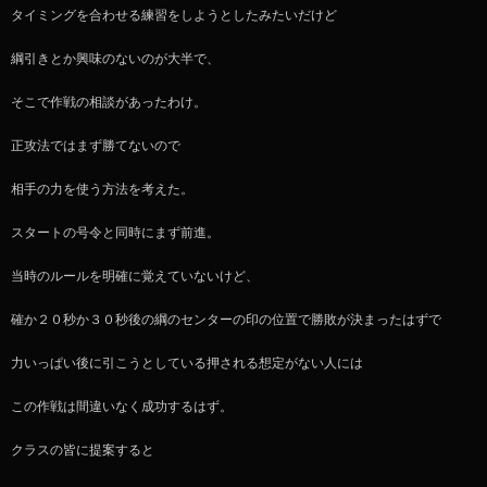
タイミングを合わせる練習をしようとしたみたいだけど
綱引きとか興味のないのが大半で、
そこで作戦の相談があったわけ。
正攻法ではまず勝てないので
相手の力を使う方法を考えた。
スタートの号令と同時にまず前進。
当時のルールを明確に覚えていないけど、
確か２０秒か３０秒後の綱のセンターの印の位置で勝敗が決まったはずで
力いっぱい後に引こうとしている押される想定がない人には
この作戦は間違いなく成功するはず。
クラスの皆に提案すると