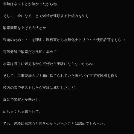
当時はネットとか無かったからね、
そして、粉になることで燃焼が連鎖する仕組みを知り、
酸素濃度を上げる方法とか
課題のため・・・を理由に理科室から水酸化ナトリウムの使用許可をもらい
電気分解で酸素だけ風船に集めて
水素は勝手に燃えるから混ぜたら実験にならないからね、
そして、工事現場のゴミ箱に捨てられていた塩ビパイプで実験機を作り
校内の隅でテストしたら実験は成功したけど、
爆音で警察とか来たし、
めちゃくちゃ怒られて、
でも、純粋に探求心と向学心からだったことは認めてもらった。