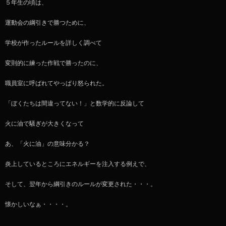
５年生の頃は、
運動会の綱引きで勝つために、
学校が作ったルールを詳しく調べて
変則的に練った作戦で勝ったのに、
職員室に呼ばれてやっぱり怒られた。
「ぼくたちは間違ってない！」と数学的に反論して
火に油で騒ぎが大きくなって
あ、「火に油」の意味分かる？
炎上しているところにエネルギーを注入する例えで、
そして、翌年から綱引きのルールが変更された・・・。
懐かしいなぁ・・・・。