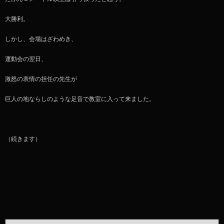
大勝利。
しかし、会場はざわめき、
運動会の翌日、
激怒の表情の担任の先生が
巨人の地ならしのような足音で教室に入って来ました。
（続きます）