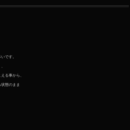
多いです。
く、
こえる事から、
る状態のまま