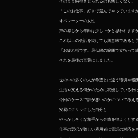
そのまま納得させられるのも悔しくなり、
「このお仕事、好きで選んでやっています
オペレーターの女性
声の感じから年齢は少し上かと思われます
これ以上の会話を続けても無意味であると
「お疲れ様です。最低限の範囲で支払って
それを最後の言葉にしました。
世の中の多くの人が希望とは違う環境や報
生活や支える何かのために我慢しているわ
今回のケースで誰が悪いのかについて考え
安易にクリックした自分と
やらかしそうな相手から金銭を得ようとす
仕事の選択が難しい雇用者に電話の対応を