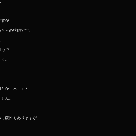
れ
ですが、
あきらめ状態です。
と
対応で
ょう。
何とかしろ！」と
ません。
る可能性もありますが、