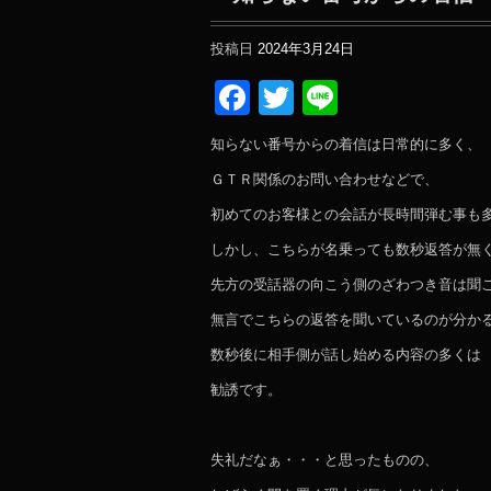
投稿日
2024年3月24日
Facebook
Twitter
Line
知らない番号からの着信は日常的に多く、
ＧＴＲ関係のお問い合わせなどで、
初めてのお客様との会話が長時間弾む事も
しかし、こちらが名乗っても数秒返答が無
先方の受話器の向こう側のざわつき音は聞
無言でこちらの返答を聞いているのが分か
数秒後に相手側が話し始める内容の多くは
勧誘です。
失礼だなぁ・・・と思ったものの、