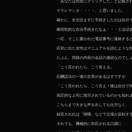
「あなたは同意にクリックした」と記載さ
ヤラレマシタ・・・・、と思いました。
確かに、全文読まずに手続きしたのは自分
確信犯的な合法手続きだなぁ・・・とほぼ
一応、そこに書かれた電話番号に連絡する
応対に出た女性はマニュアルを読むような
たぶん、同様の内容の会話の連続なのでし
「こう言われたら、こう答える」
応酬話法の一連の文章があるはずですが、
「こう言われたら、こう言え！後は自分で
高圧的な上司に指示されているのかも知れ
こちらまで大きな声を出しても仕方なく、
録音されれば「恫喝」などで立場が反転す
それでも、機械的に対応される口調に