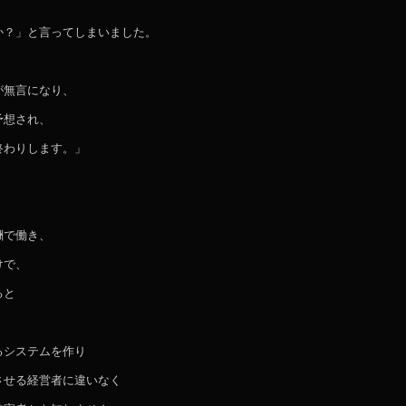
か？」と言ってしまいました。
が無言になり、
予想され、
終わりします。」
酬で働き、
けで、
ると
るシステムを作り
させる経営者に違いなく