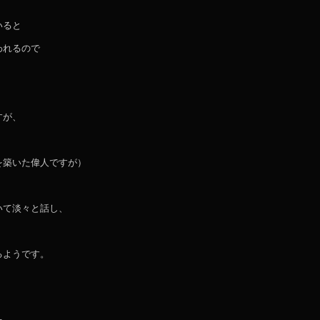
いると
われるので
すが、
を築いた偉人ですが）
いて淡々と話し、
るようです。