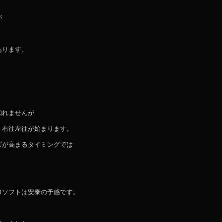
が
あります。
知れませんが
、右往左往が始まります。
ズが高まるタイミングでは
ロソフトは安泰の予感です。