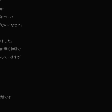
で
のに、
事について
ずなのになぜ？」
いました。
的に動く神経で
ルしていますが
状態では