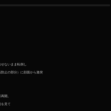
出せないまま転倒し
落防止の部分）に顔面から激突
業再開。
鏡を見て