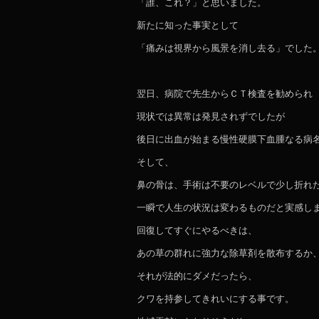
「誰、これ？」と思いました。
新たに知った事実として
「痛みは視界から風景を消し去る」でした
翌日、病院で先生からＣＴ検査を勧められ
現状では異常は発見されずでしたが
後日に出血が始まる慢性硬膜下血腫なる病
そして、
鼻の骨は、手術は不要のレベルで少し折れ
一瞬で人生の状況は変わるものだと実感し
回復してすぐにやるべきは、
あの草の群れに強力な除草剤を散布するか
それが法的にダメだったら、
クワを持参してきれいにする事です。