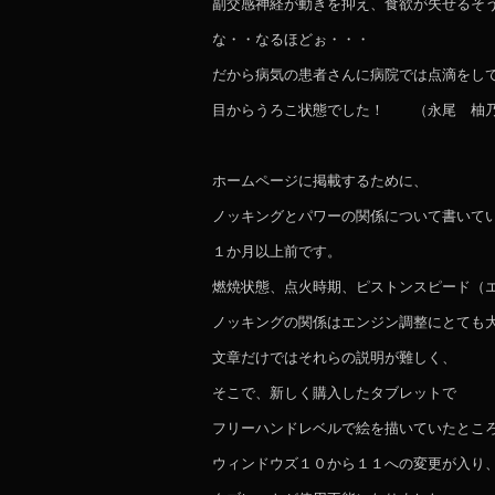
副交感神経が動きを抑え、食欲が失せるそ
な・・なるほどぉ・・・
だから病気の患者さんに病院では点滴をし
目からうろこ状態でした！ （永尾 柚
ホームページに掲載するために、
ノッキングとパワーの関係について書いて
１か月以上前です。
燃焼状態、点火時期、ピストンスピード（
ノッキングの関係はエンジン調整にとても
文章だけではそれらの説明が難しく、
そこで、新しく購入したタブレットで
フリーハンドレベルで絵を描いていたとこ
ウィンドウズ１０から１１への変更が入り