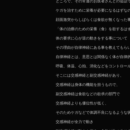
ところで、その常連のお医者さんとの会話
ケガを治すために栄養が必要になるはずな
顔面激突からしばらくは食欲が無くなった
「体の治療のための栄養（食）を欲するは
体の要求に心が逆の動きをする事について
その理由が自律神経にある事を教えてもら
自律神経とは、意思とは関係なく体が自律
呼吸、体温、心拍、消化などをコントロー
そこには交感神経と副交感神経があり、
交感神経は身体の機能を担うもので、
副交感神経は食欲などの欲求の部門で
交感神経よりも優位性が低く、
そのためケガなどで体調不良になるような
交感神経が全力で動き