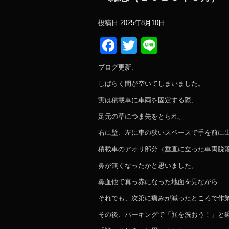
投稿日
2025年8月10日
Facebook
Twitter
Line
ブログ更新、
しばらく間が空いてしまいました。
実は積載車に車両を固定する際、
足元の草につま先をとられ、
右に壁、左に車の狭いスペースで手を前に
積載車のアオリ部分（垂直に立った車両脱
鼻が無くなったかと思いました。
鼻血他で真っ赤になった地面を見ながら
それでも、次第に痛みが減ったところで作
その後、パーキングで「顔を洗おう！」と