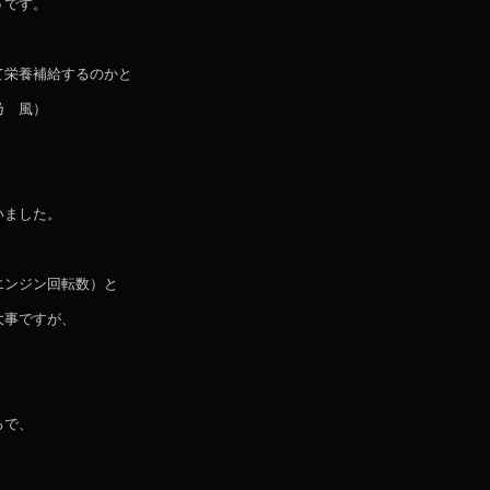
うです。
て栄養補給するのかと
乃 風）
いました。
エンジン回転数）と
大事ですが、
ろで、
、