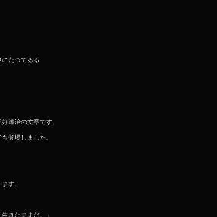
中にたつてゐる
三好達治の文章です。
でも登場しました。
ります。
て生きたままだ。」