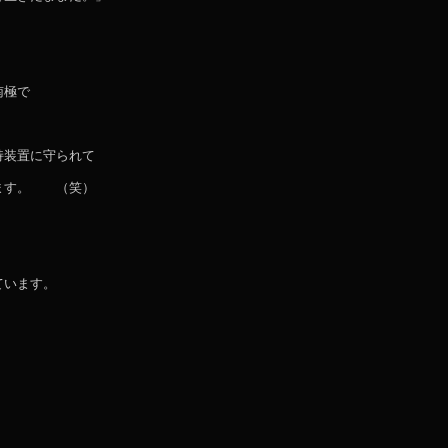
。
南極で
持装置に守られて
ります。 （笑）
ています。