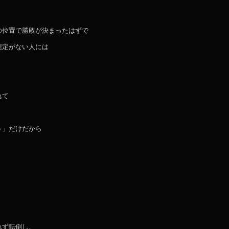
の位置で勝敗が決まったはずで
想定がない人には
れて
う」だけだから
れず転倒し、