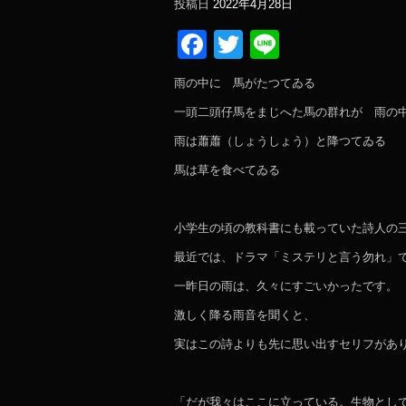
投稿日
2022年4月28日
Facebook
Twitter
Line
雨の中に 馬がたつてゐる
一頭二頭仔馬をまじへた馬の群れが 雨の
雨は蕭蕭（しょうしょう）と降つてゐる
馬は草を食べてゐる
小学生の頃の教科書にも載っていた詩人の
最近では、ドラマ「ミステリと言う勿れ」
一昨日の雨は、久々にすごいかったです。
激しく降る雨音を聞くと、
実はこの詩よりも先に思い出すセリフがあ
「だが我々はここに立っている。生物とし