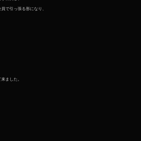
全員で引っ張る形になり、
。
て来ました。