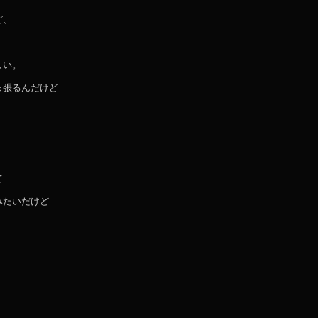
ど、
しい。
っ張るんだけど
。
て
みたいだけど