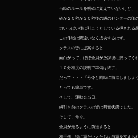
当時のルールを明確に覚えていないけど、
確か２０秒か３０秒後の綱のセンターの印
力いっぱい後に引こうとしている押される
この作戦は間違いなく成功するはず。
クラスの皆に提案すると
面白がって、ほぼ全員が放課後に残ってく
１０分程度の説明で準備は終了。
だって・・・「号令と同時に前進しましょ
とっても簡単です。
そして、運動会当日、
綱引き前のクラスの皆は興奮状態でした。
そして、号令。
全員が走るように前進すると
相手側、特に重たい人たちは自重を支えら