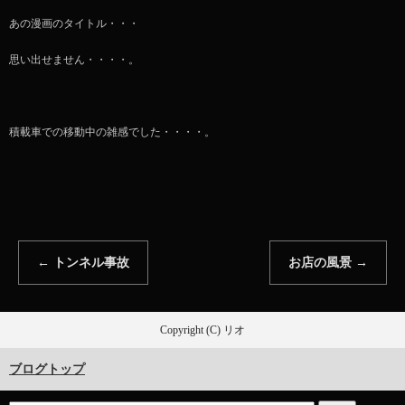
あの漫画のタイトル・・・
思い出せません・・・・。
積載車での移動中の雑感でした・・・・。
←
トンネル事故
お店の風景
→
Copyright (C) リオ
ブログトップ