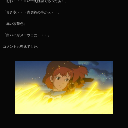
「おお・・・言い伝えは誠であったぁ！」
「青き衣・・・青切符の事かぁ・・」
「赤い攻撃色」
「白バイがメーヴェに・・・」
コメントも秀逸でした。