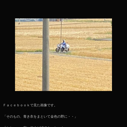
Ｆａｃｅｂｏｏｋで見た画像です。
「そのもの、青き衣をまといて金色の野に・・」