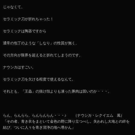
じゃなくて、
セラミック刀が折れちゃった！
セラミックは陶器ですから
通常の包丁のような「しなり」の性質が無く、
その方向が限界を超えると折れてしまうのです。
ナウシカはすごい。
セラミック刀を欠ける程度で使えるなんて。
それとも、「王蟲」の抜け殻よりも凍った豚肉は固いのか・・・。
らん、らんらら、らんらんらん・・・♪ （ナウシカ・レクイエム 風）
「その者、青き衣をまといて金色の野に降り立つべし。失われし大地との絆を
結び、ついに人々を青き清浄の地へ導かん」